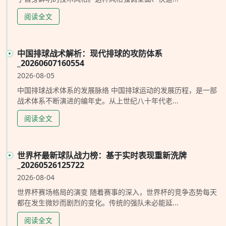
阅读全文
中国排球战术解析：现代排球的攻防体系
_20260607160554
2026-08-05
中国排球战术体系的发展脉络 中国排球运动的发展历程，是一部
战术体系不断演进的编年史。从上世纪八十年代老...
阅读全文
世界杯最新球队战力榜：基于实时表现重新洗牌
_20260526125722
2026-08-04
世界杯赛场格局的演变 随着赛事的深入，世界杯的竞争态势每天
都在发生微妙而剧烈的变化。传统的强队未必能延...
阅读全文