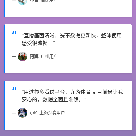
“直播画面清晰，赛事数据更新快，整体使用
感受很流畅。”
阿辉
· 广州用户
“用过很多看球平台，九游体育 是目前最让我
安心的，数据全面且准确。”
小K
· 上海观赛用户