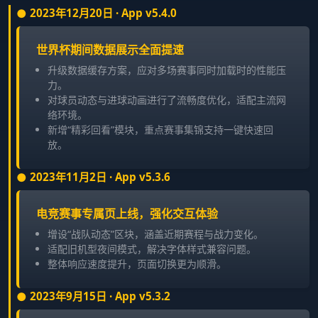
2023年12月20日 · App v5.4.0
世界杯期间数据展示全面提速
升级数据缓存方案，应对多场赛事同时加载时的性能压
力。
对球员动态与进球动画进行了流畅度优化，适配主流网
络环境。
新增“精彩回看”模块，重点赛事集锦支持一键快速回
放。
2023年11月2日 · App v5.3.6
电竞赛事专属页上线，强化交互体验
增设“战队动态”区块，涵盖近期赛程与战力变化。
适配旧机型夜间模式，解决字体样式兼容问题。
整体响应速度提升，页面切换更为顺滑。
2023年9月15日 · App v5.3.2