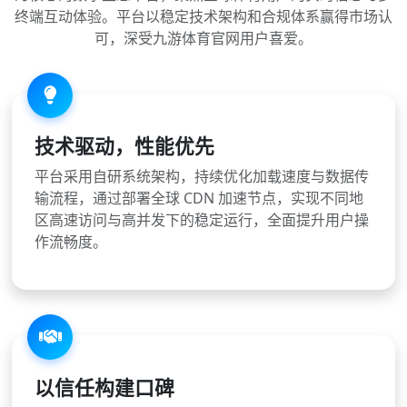
终端互动体验。平台以稳定技术架构和合规体系赢得市场认
可，深受九游体育官网用户喜爱。
技术驱动，性能优先
平台采用自研系统架构，持续优化加载速度与数据传
输流程，通过部署全球 CDN 加速节点，实现不同地
区高速访问与高并发下的稳定运行，全面提升用户操
作流畅度。
以信任构建口碑