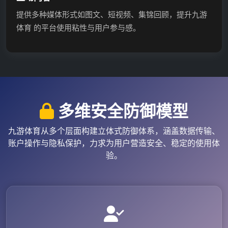
提供多种媒体形式如图文、短视频、集锦回顾，提升九游
体育 的平台使用粘性与用户参与感。
多维安全防御模型
九游体育从多个层面构建立体式防御体系，涵盖数据传输、
账户操作与隐私保护，力求为用户营造安全、稳定的使用体
验。