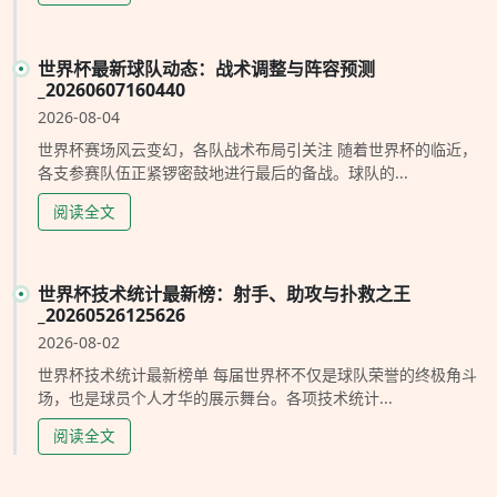
世界杯最新球队动态：战术调整与阵容预测
_20260607160440
2026-08-04
世界杯赛场风云变幻，各队战术布局引关注 随着世界杯的临近，
各支参赛队伍正紧锣密鼓地进行最后的备战。球队的...
阅读全文
世界杯技术统计最新榜：射手、助攻与扑救之王
_20260526125626
2026-08-02
世界杯技术统计最新榜单 每届世界杯不仅是球队荣誉的终极角斗
场，也是球员个人才华的展示舞台。各项技术统计...
阅读全文