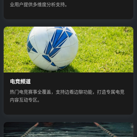
业用户提供多维度分析支持。
电竞频道
热门电竞赛事全覆盖，支持边看边聊功能，打造专属电竞
内容互动专区。