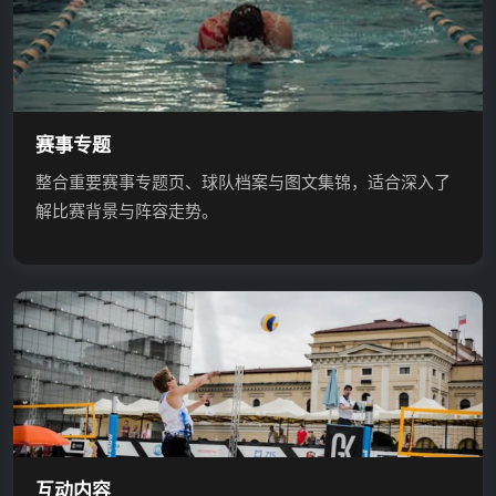
赛事专题
整合重要赛事专题页、球队档案与图文集锦，适合深入了
解比赛背景与阵容走势。
互动内容