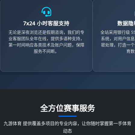
7x24 小时客服支持
数据隐
无论是深夜浏览还是假期咨询，我们的专
全站采用银行级 S
业客服团队全年在线，提供多语种支持，
系统，对用户信息
第一时间响应各类技术及账户问题，保障
密处理，打造一个
服务不间断。
育数
全方位赛事服务
九游体育 提供覆盖多项目的专业内容，让你随时掌握第一手体育
动态