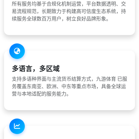
所有服务均基于合规化机制运营，平台数据透明、交
易流程规范，长期致力于构建高可信度生态系统，持
续服务全球数百万用户，树立良好品牌形象。
多语言，多区域
支持多语种界面与主流货币结算方式，九游体育 已服
务覆盖东南亚、欧洲、中东等重点市场，具备全球运
营与本地适配的服务能力。