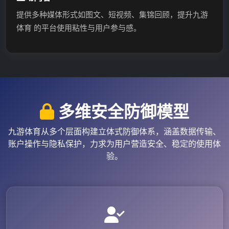
提供多种媒体形式如图文、短视频、集锦回顾，提升九游
体育 的平台使用粘性与用户参与感。
多维安全防御模型
九游体育从多个层面构建立体式防御体系，涵盖数据传输、
账户操作与隐私保护，力求为用户营造安全、稳定的使用体
验。