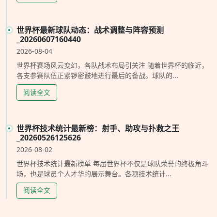
世界杯最新球队动态：战术调整与阵容预测
_20260607160440
2026-08-04
世界杯赛场风云变幻，各队战术布局引关注 随着世界杯的临近，
各支参赛队伍正紧锣密鼓地进行最后的备战。球队的...
阅读全文
世界杯技术统计最新榜：射手、助攻与扑救之王
_20260526125626
2026-08-02
世界杯技术统计最新榜单 每届世界杯不仅是球队荣誉的终极角斗
场，也是球员个人才华的展示舞台。各项技术统计...
阅读全文