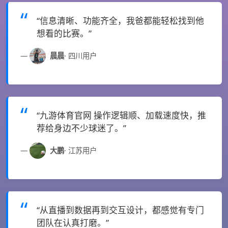
“信息清晰、功能齐全，我爸都能轻松找到他
想看的比赛。”
晨晨
· 四川用户
“九游体育官网 操作逻辑顺、加载速度快，推
荐给身边不少球迷了。”
大鹏
· 江苏用户
“从直播到数据再到交互设计，都感觉有专门
团队在认真打磨。”