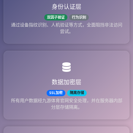
身份认证层
双因子验证
行为识别
通过设备指纹识别、人机验证等方式，全面阻挡非法访问
尝试。
数据加密层
SSL加密
隔离存储
所有用户数据经九游体育官网安全处理，并在服务器内部
分层存储隔离。