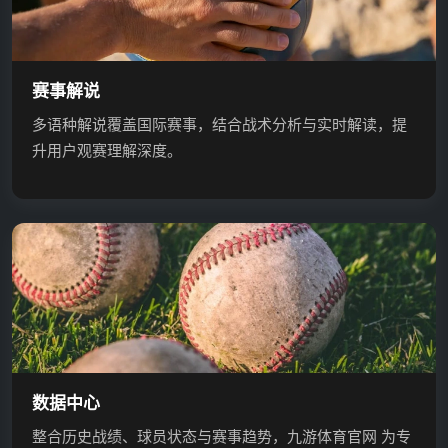
赛事解说
多语种解说覆盖国际赛事，结合战术分析与实时解读，提
升用户观赛理解深度。
数据中心
整合历史战绩、球员状态与赛事趋势，九游体育官网 为专