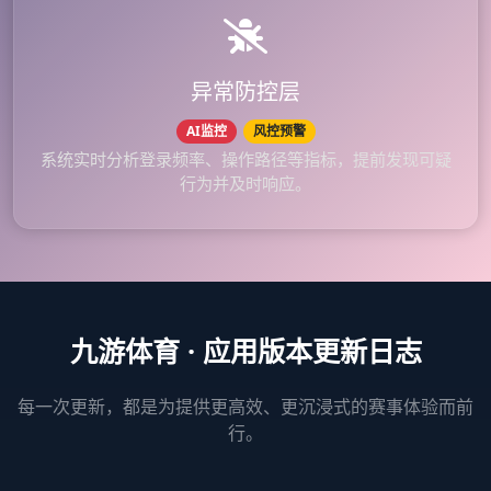
异常防控层
AI监控
风控预警
系统实时分析登录频率、操作路径等指标，提前发现可疑
行为并及时响应。
九游体育 · 应用版本更新日志
每一次更新，都是为提供更高效、更沉浸式的赛事体验而前
行。