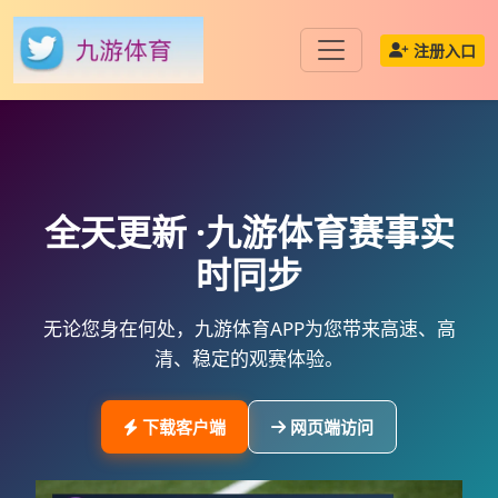
注册入口
全天更新 ·
九游体育
赛事实
时同步
无论您身在何处，
九游体育APP
为您带来高速、高
清、稳定的观赛体验。
下载客户端
网页端访问