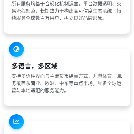
所有服务均基于合规化机制运营，平台数据透明、交
易流程规范，长期致力于构建高可信度生态系统，持
续服务全球数百万用户，树立良好品牌形象。
多语言，多区域
支持多语种界面与主流货币结算方式，九游体育 已服
务覆盖东南亚、欧洲、中东等重点市场，具备全球运
营与本地适配的服务能力。