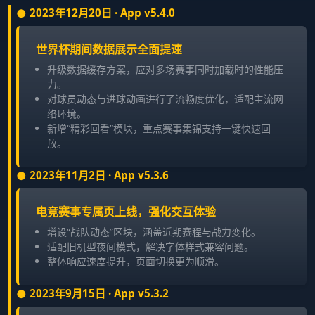
2023年12月20日 · App v5.4.0
世界杯期间数据展示全面提速
升级数据缓存方案，应对多场赛事同时加载时的性能压
力。
对球员动态与进球动画进行了流畅度优化，适配主流网
络环境。
新增“精彩回看”模块，重点赛事集锦支持一键快速回
放。
2023年11月2日 · App v5.3.6
电竞赛事专属页上线，强化交互体验
增设“战队动态”区块，涵盖近期赛程与战力变化。
适配旧机型夜间模式，解决字体样式兼容问题。
整体响应速度提升，页面切换更为顺滑。
2023年9月15日 · App v5.3.2