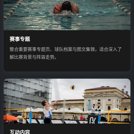
赛事专题
整合重要赛事专题页、球队档案与图文集锦，适合深入了
解比赛背景与阵容走势。
互动内容