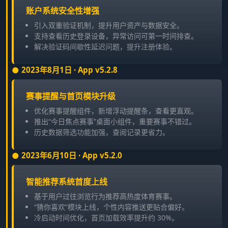
账户系统安全性增强
引入双重验证机制，提升用户资产与数据安全。
支持查看历史登录设备，异常访问可第一时间排查。
解决验证码间歇性延迟问题，提升注册体验。
2023年8月1日 · App v5.2.8
赛事提醒与首页模块升级
优化赛事提醒组件，新增浮动提醒条，查看更直观。
推出“今日焦点赛事”桌面小组件，重要赛事不错过。
历史数据筛选功能加强，查阅记录更省力。
2023年6月10日 · App v5.2.0
智能推荐系统首度上线
基于用户过往浏览行为推荐高热度体育赛事。
“猜你喜欢”模块上线，个性内容推送更贴合偏好。
冷启动时间优化，首页加载效率提升约 30%。