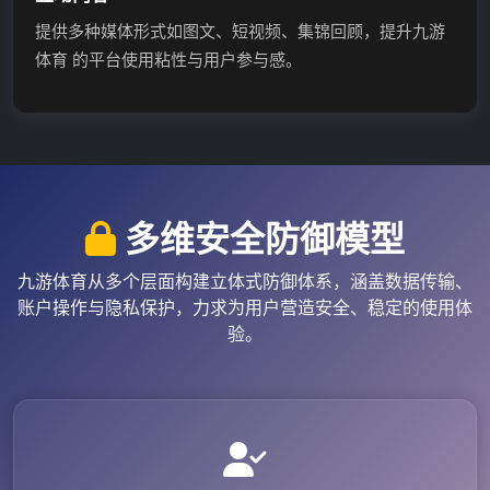
提供多种媒体形式如图文、短视频、集锦回顾，提升九游
体育 的平台使用粘性与用户参与感。
多维安全防御模型
九游体育从多个层面构建立体式防御体系，涵盖数据传输、
账户操作与隐私保护，力求为用户营造安全、稳定的使用体
验。