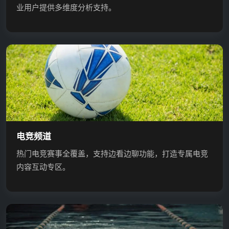
业用户提供多维度分析支持。
电竞频道
热门电竞赛事全覆盖，支持边看边聊功能，打造专属电竞
内容互动专区。