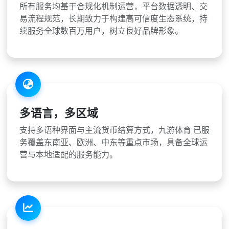
所有服务均基于合规化机制运营，平台数据透明、交
易流程规范，长期致力于构建高可信度生态系统，持
续服务全球数百万用户，树立良好品牌形象。
多语言，多区域
支持多语种界面与主流货币结算方式，九游体育 已服
务覆盖东南亚、欧洲、中东等重点市场，具备全球运
营与本地适配的服务能力。