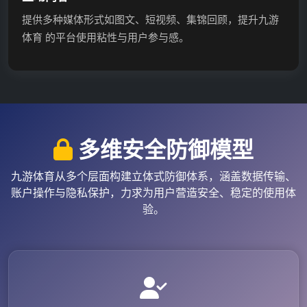
提供多种媒体形式如图文、短视频、集锦回顾，提升九游
体育 的平台使用粘性与用户参与感。
多维安全防御模型
九游体育从多个层面构建立体式防御体系，涵盖数据传输、
账户操作与隐私保护，力求为用户营造安全、稳定的使用体
验。